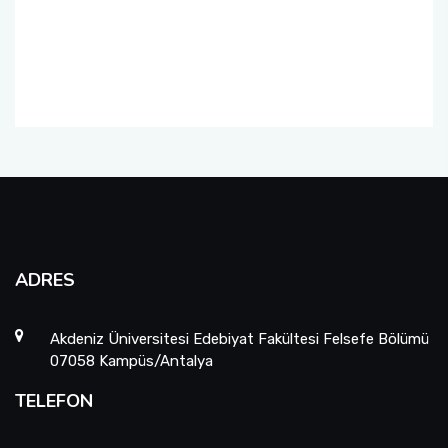
Yatay Geçiş Komisyonu
Mezunlar Komisyonu
Danışma Kurulu
ADRES
Akdeniz Üniversitesi Edebiyat Fakültesi Felsefe Bölümü
07058 Kampüs/Antalya
TELEFON