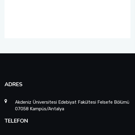
Yatay Geçiş Komisyonu
Mezunlar Komisyonu
Danışma Kurulu
ADRES
Akdeniz Üniversitesi Edebiyat Fakültesi Felsefe Bölümü
07058 Kampüs/Antalya
TELEFON