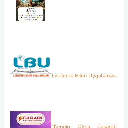
Yatay Geçiş Komisyonu
Mezunlar Komisyonu
Danışma Kurulu
Liselerde Bilim Uygulaması
"Kendin OIma Cesareti: