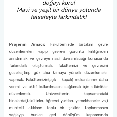
doğayı koru!
Mavi ve yeşil bir dünya yolunda
Yatay Geçiş Komisyonu
felsefeyle farkındalık!
Mezunlar Komisyonu
Danışma Kurulu
Projenin Amacı:
Fakültemizde birtakım çevre
düzenlemeleri yapıp çevreyi görüntü kirliliğinden
arındırmak ve çevreye nasıl davranılacağı konusunda
farkındalık oluşturmak, fakültemizi ve çevresini
güzelleştirip göz alıcı kılmaya yönelik düzenlemeler
yapmak, Fakültemizin(açık – kapalı) mekanlarının daha
verimli ve aktif kullanılmasını sağlamak için etkinlikler
düzenlemek, Üniversitenin kapsamındaki
binalarda(fakülteler, öğrenci yurtları, yemekhaneler vs.)
muhtelif atıkların toplu bir şekilde toplanmasını
sağlayıp bunları geri dönüşüm kapsamında