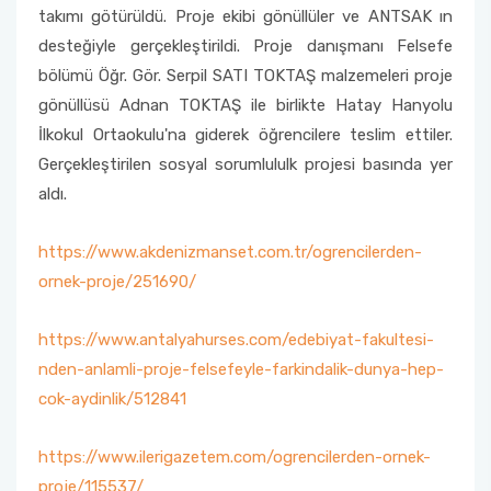
takımı götürüldü. Proje ekibi gönüllüler ve ANTSAK ın
desteğiyle gerçekleştirildi. Proje danışmanı Felsefe
bölümü Öğr. Gör. Serpil SATI TOKTAŞ malzemeleri proje
gönüllüsü Adnan TOKTAŞ ile birlikte Hatay Hanyolu
İlkokul Ortaokulu'na giderek öğrencilere teslim ettiler.
Gerçekleştirilen sosyal sorumlululk projesi basında yer
aldı.
https://www.akdenizmanset.com.tr/ogrencilerden-
ornek-proje/251690/
https://www.antalyahurses.com/edebiyat-fakultesi-
nden-anlamli-proje-felsefeyle-farkindalik-dunya-hep-
cok-aydinlik/512841
https://www.ilerigazetem.com/ogrencilerden-ornek-
proje/115537/