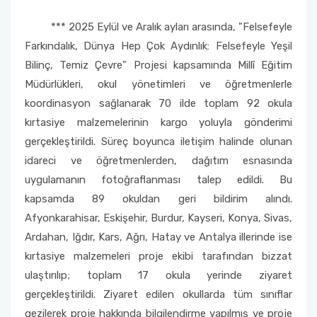
*** 2025 Eylül ve Aralık ayları arasında, "Felsefeyle
Farkındalık, Dünya Hep Çok Aydınlık: Felsefeyle Yeşil
Bilinç, Temiz Çevre" Projesi kapsamında Millî Eğitim
Müdürlükleri, okul yönetimleri ve öğretmenlerle
koordinasyon sağlanarak 70 ilde toplam 92 okula
kırtasiye malzemelerinin kargo yoluyla gönderimi
gerçekleştirildi. Süreç boyunca iletişim halinde olunan
idareci ve öğretmenlerden, dağıtım esnasında
uygulamanın fotoğraflanması talep edildi. Bu
kapsamda 89 okuldan geri bildirim alındı.
Afyonkarahisar, Eskişehir, Burdur, Kayseri, Konya, Sivas,
Ardahan, Iğdır, Kars, Ağrı, Hatay ve Antalya illerinde ise
kırtasiye malzemeleri proje ekibi tarafından bizzat
ulaştırılıp; toplam 17 okula yerinde ziyaret
gerçekleştirildi. Ziyaret edilen okullarda tüm sınıflar
gezilerek proje hakkında bilgilendirme yapılmış ve proje