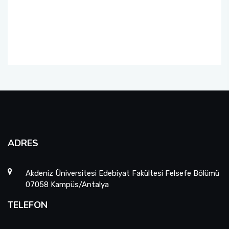
Yatay Geçiş Komisyonu
Mezunlar Komisyonu
Danışma Kurulu
ADRES
Akdeniz Üniversitesi Edebiyat Fakültesi Felsefe Bölümü
07058 Kampüs/Antalya
TELEFON