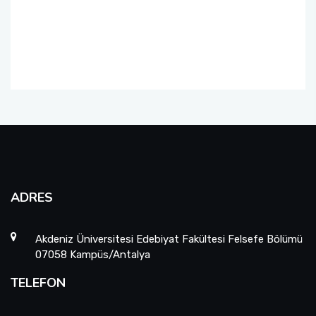
Yatay Geçiş Komisyonu
Mezunlar Komisyonu
Danışma Kurulu
ADRES
Akdeniz Üniversitesi Edebiyat Fakültesi Felsefe Bölümü
07058 Kampüs/Antalya
TELEFON