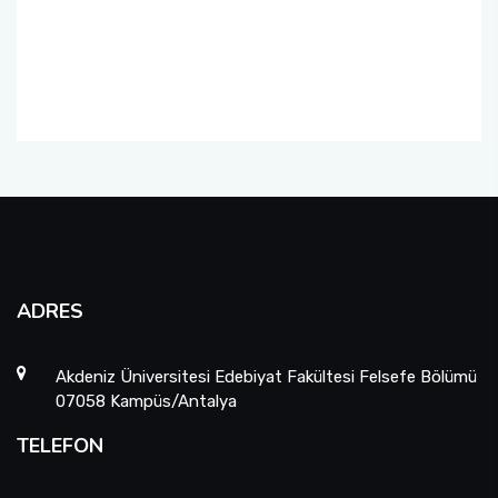
Yatay Geçiş Komisyonu
Mezunlar Komisyonu
Danışma Kurulu
ADRES
Akdeniz Üniversitesi Edebiyat Fakültesi Felsefe Bölümü
07058 Kampüs/Antalya
TELEFON